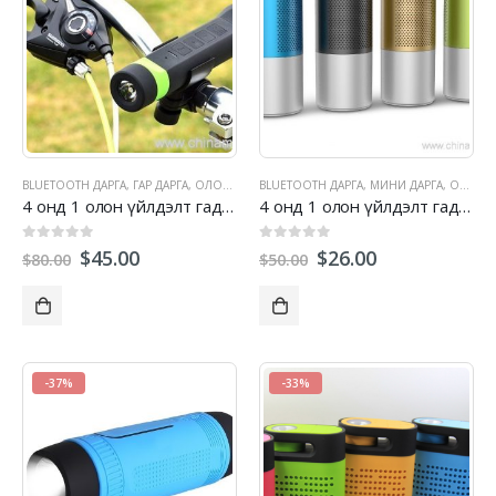
BLUETOOTH ДАРГА
,
ГАР ДАРГА
,
ОЛОН ҮЙЛДЭЛТ ЯРИГЧ
BLUETOOTH ДАРГА
,
ГАДНА ЧАНГА ЯРИГЧ
,
МИНИ ДАРГА
,
,
СПОРТЫ
ОЛОН ҮЙЛДЭЛТ ЯРИГЧ
4 онд 1 олон үйлдэлт гадаа гэрэл цахилгаан банкны Bluetooth дарга
4 онд 1 олон үйлдэлт гадаа гэрэл цахилгаан банкны Bluetooth дарга
0
гарч 5
0
гарч 5
$
45.00
$
26.00
$
80.00
$
50.00
-37%
-33%