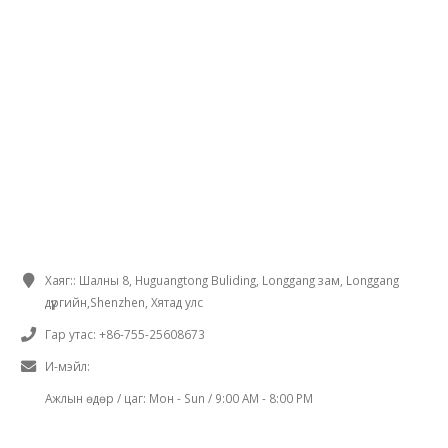
ХОЛБОГДОХ МЭДЭЭЛЭЛ
Хаяг::
Шалны 8, Huguangtong Buliding, Longgang зам, Longgang
дүүргийн,Shenzhen, Хятад улс
Гар утас:
+86-755-25608673
И-мэйл:
sales@chinaminispeakers.com
Ажлын өдөр / цаг:
Мон - Sun / 9:00 AM - 8:00 PM