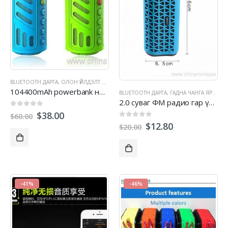
BLUETOOTH ДАРГА
,
ОЛОН ҮЙЛДЭЛТ ЯРИГЧ
,
ГАДНА ЧАНГА ЯРИГЧ
104400mAh powerbank нь э Супер басс зөөврийн ус нэвтрүүлдэггүй Bluetooth дарга
BLUETOOTH ДАРГА
,
ГАДНА ЧАНГА ЯРИГЧ
,
2.0 суваг ФМ радио гар үнэ төлбөргүй дуудлагаар нь ус нэвтэрдэггүй BT чанга яригч дэмждэг
0
гарч 5
$
38.00
$
60.00
0
гарч 5
$
12.80
$
20.00
-41%
-46%