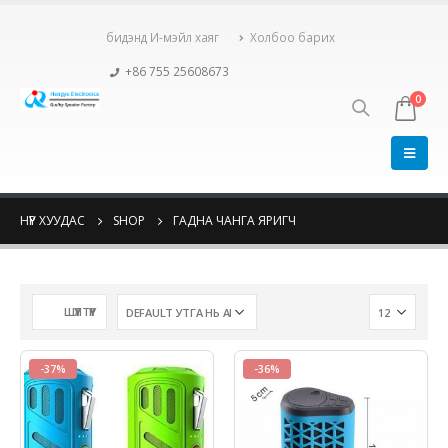
бидэнд И-мэйл хаяг
Холбоо барих
+86 755 25608673
0
НҮҮР ХУУДАС
SHOP
ГАДНА ЧАНГА ЯРИГЧ
ШҮҮЛТҮҮР
-37%
-36%