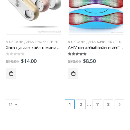
BLUETOOTH ДАРГА
,
IPHONE ЯРИГЧ
,
МИНИ ДАРГА
BLUETOOTH ДАРГА
,
ГАДНА ЧАНГА ЯРИГЧ
,
БИЧИЛ SD / TF КАРТ ЯРИГЧ
,
СТЕРЕО ЧАН
Хөнгөн цагаан хайлш мини Bluetooth яригч
АНУ-ын хөлбөмбөгийн өнгөлөг Гар үнэ төлбөргүй Мини Bluetooth дарга
0
гарч 5
5.00
гарч 5
$
14.00
$
8.50
$
28.00
$
30.00
…
1
2
7
8