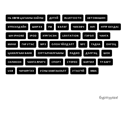
БҮТЭЭГДЭХҮҮНИЙ ХАЯГУУД
НЬ ХӨНГӨН ЦАГААНЫ ХАЙЛШ
ДУГУЙ
BLUETOOTH
АВТОМАШИН
ХҮҮХЭЛДЭЙН
ШИРЭЭ
FM
БЭЛЭГ
ЧИХЭВЧ
HIFI
НҮҮР ХУУДАС
-ЫН IPHONE
IPOD
ХҮРГЭСЭН
LEVITATION
ГЭРЭЛ
ЧАНГА
МИНИ
ГАР УТАС
MP3
ОЛОН ҮЙЛДЭЛТ
NFC
ГАДНА
ОНГОЦ
ЦАХИЛГААН БАНК
СУРТАЛЧИЛГААНЫ
РАДИО
ДЭЛГЭЦ
ШОК
СИЛИКОН
ЧАНГА ЯРИГЧ
СПОРТ
СТЕРЕО
БАРГИЛ
TF КАРТ
USB
ЧИЧИРГЭЭ
УСНЫ ХАМГААЛАЛТ
УТАСГҮЙ
WMA
СОНИН