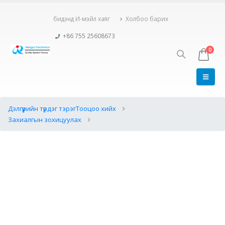
бидэнд И-мэйл хаяг
Холбоо барих
+86 755 25608673
0
Дэлгүүрийн түрдэг тэрэг
Тооцоо хийх
Захиалгын зохицуулах