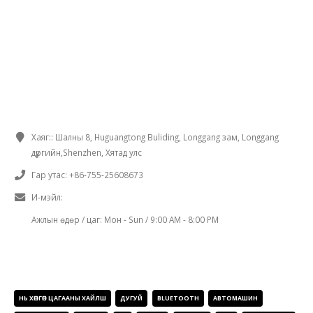
ХОЛБОГДОХ МЭДЭЭЛЭЛ
Хаяг::
Шалны 8, Huguangtong Buliding, Longgang зам, Longgang
дүүргийн,Shenzhen, Хятад улс
Гар утас:
+86-755-25608673
И-мэйл:
sales@chinaminispeakers.com
Ажлын өдөр / цаг:
Мон - Sun / 9:00 AM - 8:00 PM
БҮТЭЭГДЭХҮҮНИЙ ХАЯГУУД
НЬ ХӨНГӨН ЦАГААНЫ ХАЙЛШ
ДУГУЙ
BLUETOOTH
АВТОМАШИН