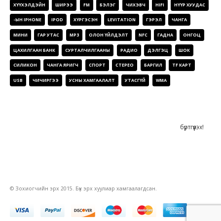
ХҮҮХЭЛДЭЙН
ШИРЭЭ
FM
БЭЛЭГ
ЧИХЭВЧ
HIFI
НҮҮР ХУУДАС
-ЫН IPHONE
IPOD
ХҮРГЭСЭН
LEVITATION
ГЭРЭЛ
ЧАНГА
МИНИ
ГАР УТАС
MP3
ОЛОН ҮЙЛДЭЛТ
NFC
ГАДНА
ОНГОЦ
ЦАХИЛГААН БАНК
СУРТАЛЧИЛГААНЫ
РАДИО
ДЭЛГЭЦ
ШОК
СИЛИКОН
ЧАНГА ЯРИГЧ
СПОРТ
СТЕРЕО
БАРГИЛ
TF КАРТ
USB
ЧИЧИРГЭЭ
УСНЫ ХАМГААЛАЛТ
УТАСГҮЙ
WMA
СОНИН
© Зохиогчийн эрх 2015. Бүх эрх хуулиар хамгаалагдсан.