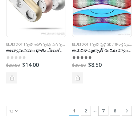
BLUETOOTH స్పీకర్
,
ఐఫోన్ స్పీకర్లు
,
మినీ స్పీకర్
,
అవుట్డోర్ స్పీకర్లు
BLUETOOTH స్పీకర్
,
స్టీరియో స్పీకర్లు
,
మైక్రో SD / TF కార్డ్ స్పీకర్
,
అవుట్
అల్యూమినియం ధాతు వేలుతోనే స్పీకర్లు
అమెరికా ఫుట్బాల్ రంగుల హ్యాండ్-ఫ్రీ మినీ Bluetooth స్పీకర్
0
బయటకు 5
5.00
బయటకు 5
$
14.00
$
8.50
$
28.00
$
30.00
…
1
2
7
8