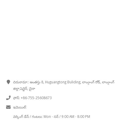
సంప్రదింపు సమాచారం
చిరునామా::
అంతస్తు 8, Huguangtong Buliding, లాంగ్గాంగ్ రోడ్, లాంగ్గాంగ్
జిల్లా,షెన్జెన్, చైనా
ఫోన్:
+86-755-25608673
ఇమెయిల్:
sales@chinaminispeakers.com
వర్కింగ్ డేస్ / గంటలు:
Mon - సన్ / 9:00 AM - 8:00 PM