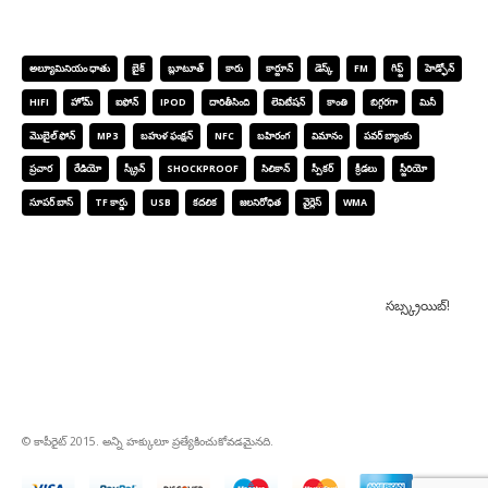
ఉత్పత్తి టాగ్లు
అల్యూమినియం ధాతు
బైక్
బ్లూటూత్
కారు
కార్టూన్
డెస్క్
FM
గిఫ్ట్
హెడ్ఫోన్
HIFI
హోమ్
ఐఫోన్
IPOD
దారితీసింది
లెవిటేషన్
కాంతి
బిగ్గరగా
మినీ
మొబైల్ ఫోన్
MP3
బహుళ ఫంక్షన్
NFC
బహిరంగ
విమానం
పవర్ బ్యాంకు
ప్రచార
రేడియో
స్క్రీన్
SHOCKPROOF
సిలికాన్
స్పీకర్
క్రీడలు
స్టీరియో
సూపర్ బాస్
TF కార్డు
USB
కదలిక
జలనిరోధిత
వైర్లెస్
WMA
వార్తా
© కాపీరైట్ 2015. అన్ని హక్కులూ ప్రత్యేకించుకోవడమైనది.