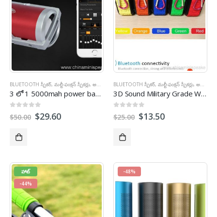
BLUETOOTH స్పీకర్
,
మల్టీ-ఫంక్షన్ స్పీకర్లు
,
అవుట్డోర్ స్పీకర్లు
BLUETOOTH స్పీకర్
,
క్రీడలు స్పీకర్లు
,
మల్టీ-ఫంక్షన్ స్పీకర్లు
,
అవుట్డోర్ స్పీకర్లు
3 లో 1 5000
mah power bank bike bluetooth speaker with LED light
3
D Sound Military Grade Waterproof Portable Bluetooth
0
బయటకు 5
0
బయటకు 5
$
29.60
$
13.50
$
50.00
$
25.00
హాట్
-48%
-44%