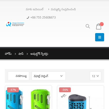
మాకు ఇమెయిల్
మమ్మల్ని సంప్రదించండి
+86 755 25608673
హోమ్
షాప్
అవుట్డోర్ స్పీకర్లు
వడపొయ్యి
-37%
-36%