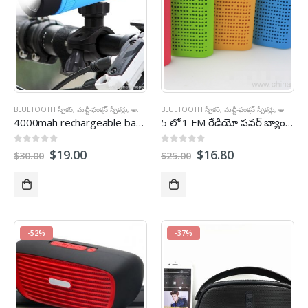
BLUETOOTH స్పీకర్
,
మల్టీ-ఫంక్షన్ స్పీకర్లు
,
అవుట్డోర్ స్పీకర్లు
BLUETOOTH స్పీకర్
,
క్రీడలు స్పీకర్లు
,
మల్టీ-ఫంక్షన్ స్పీకర్లు
,
అవుట్డోర్ స్పీకర్లు
4000
mah rechargeable battery
,
hypaethral FM radio TF card
5 లో 1 FM రేడియో పవర్ బ్యాంకు Bluetooth స్పీకర్ తో v3.0 Bluetooth మద్దతును TF కార్డు
,3
0
బయటకు 5
0
బయటకు 5
$
19.00
$
16.80
$
30.00
$
25.00
-52%
-37%