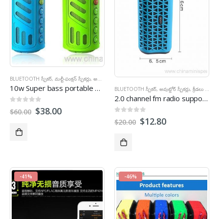
BLUETOOTH స్పీకర్
,
మల్టీ-ఫంక్షన్ స్పీకర్లు
,
అవుట్డోర్ స్పీకర్లు
10
w Super bass portable waterproof bluetooth speaker with 4400mAh powerbank
BLUETOOTH స్పీకర్
,
అవుట్డోర్ స్పీకర్లు
,
క్రీడలు స్పీకర్లు
2.0
channel fm radio supported waterproof bt speaker with hands free calling
0
బయటకు 5
$
38.00
$
60.00
0
బయటకు 5
$
12.80
$
20.00
-41%
-46%