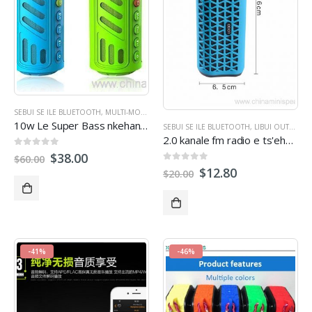
SEBUI SE ILE BLUETOOTH
,
MULTI-MOSEBETSI DIPUISANO
,
LIBUI OUTDOOR
10w Le Super Bass nkehang habobebe keneleng metsi Bluetooth sebui se le 4400mAh powerbank
SEBUI SE ILE BLUETOOTH
,
LIBUI OUTDOOR
2.0 kanale fm radio e ts'ehetsa sebui se sa keneleng metsi sa bt ka matsoho a mahala
0
tsoa 5
$
38.00
$
60.00
0
tsoa 5
$
12.80
$
20.00
-41%
-46%