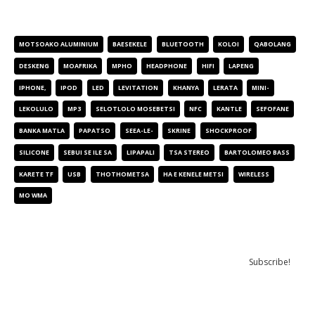
TAGS SEHLAHISOA
MOTSOAKO ALUMINIUM
BAESEKELE
BLUETOOTH
KOLOI
QABOLANG
DESKENG
MOAFRIKA
MPHO
HEADPHONE
HIFI
LAPENG
IPHONE,
IPOD
LED
LEVITATION
KHANYA
LERATA
MINI-
LEKOLULO
MP3
SELOTLOLO MOSEBETSI
NFC
KANTLE
SEFOFANE
BANKA MATLA
PAPATSO
SEEA-LE-
SKRINE
SHOCKPROOF
SILICONE
SEBUI SE ILE SA
LIPAPALI
TSA STEREO
BARTOLOMEO BASS
KARETE TF
USB
THOTHOMETSA
HA E KENELE METSI
WIRELESS
MO WMA
NEWSLETTER