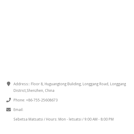
MOKHOA OA PUISANO
Address::
Floor 8, Huguangtong Buliding, Longgang Road, Longgang
District,Shenzhen, China
Phone:
+86-755-25608673
Email:
sales@chinaminispeakers.com
Sebetsa Matsatsi / Hours:
Mon - letsatsi / 9:00 AM - 8:00 PM