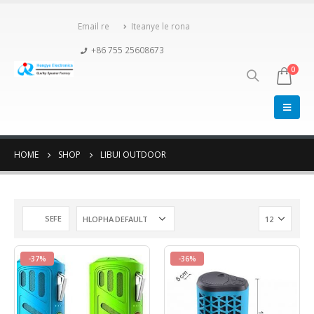
Email re
Iteanye le rona
+86 755 25608673
0
HOME
SHOP
LIBUI OUTDOOR
SEFE
-37%
-36%