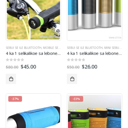
SEBUI SE ILE BLUETOOTH
,
MOBILE SEBUI SE
SEBUI SE ILE BLUETOOTH
,
MULTI-MOSEBETSI DIPUISANO
,
MINI SEBUI SE
,
LIBUI O
,
M
4 ka 1 selikalikoe sa lebone la matla la bankeng sebui sa bluetooth
4 ka 1 selikalikoe sa lebone la matla la bankeng sebui sa bluetooth
0
tsoa 5
0
tsoa 5
$
45.00
$
26.00
$
80.00
$
50.00
-37%
-33%