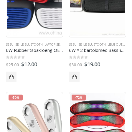
SEBUI SE ILE BLUETOOTH
,
LAPTOP SEBUI SE
SEBUI SE ILE BLUETOOTH
,
LIBUI OUTDOOR
,
DIPUISANO TSA STERE
,
LIBUI OUTDOOR
6W Rubber tsoakiloeng OEM mala Bluetooth sebui se le ka handsfree FM Radio tlaase Bass boima
6W * 2 bartolomeo Bass libui Bluetooth ka mohele diaphram utloahalla kholo
0
tsoa 5
0
tsoa 5
$
12.00
$
19.00
$
25.00
$
30.00
-50%
-72%