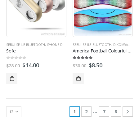
SEBUI SE ILE BLUETOOTH
,
IPHONE DIPUISANO
SEBUI SE ILE BLUETOOTH
,
MINI SEBUI SE
,
LIBUI OUTDOOR
,
DIKOKWANYANA SD / TF CARD SEBUI SE
,
DIPU
Sefe
America Football Colourful Sesebelisoa sa Sesebelisoa sa Sesebelisoa sa Sesebelisoa sa Mini
0
tsoa 5
5.00
tsoa 5
$
14.00
$
8.50
$
28.00
$
30.00
…
1
2
7
8