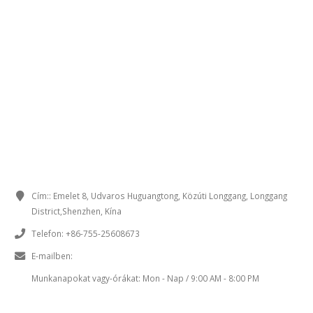
ELÉRHETŐSÉGI ADATAIT
Cím::
Emelet 8, Udvaros Huguangtong, Közúti Longgang, Longgang
District,Shenzhen, Kína
Telefon:
+86-755-25608673
E-mailben:
Sales@chinaminispeakers.com
Munkanapokat vagy-órákat:
Mon - Nap / 9:00 AM - 8:00 PM