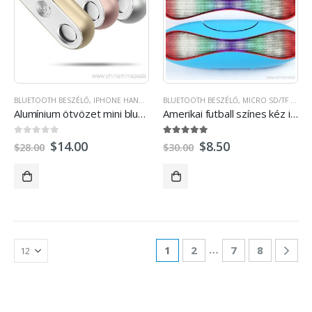
BLUETOOTH BESZÉLŐ
,
IPHONE HANGSZÓRÓ
BLUETOOTH BESZÉLŐ
,
MINI HANGSZÓRÓ
,
,
MICRO SD/TF KÁRTYA HANGSZÓRÓ
KÜLTÉRI HANGSZ
Alumínium ötvözet mini bluetooth beszélók
Amerikai futball színes kéz ingyenes Mini Bluetooth beszélő
0
ki a 5
5.00
ki a 5
$
14.00
$
8.50
$
28.00
$
30.00
…
1
2
7
8