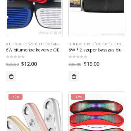
BLUETOOTH BESZÉLŐ
,
LAPTOP HANGSZÓRÓ
BLUETOOTH BESZÉLŐ
,
KÜLTÉRI HANGSZÓRÓK
,
KÜLTÉRI HANGSZÓRÓK
,
SZTEREÓ HAN
6W bitumenbe keverve OEM színes bluetooth hangszóró, a kihangosító, FM-rádió alacsony nehéz basszus
6W * 2 szuper basszus bluetooth beszélók-val fogantyú diaphram nagy hang
0
ki a 5
0
ki a 5
$
12.00
$
19.00
$
25.00
$
30.00
-50%
-72%