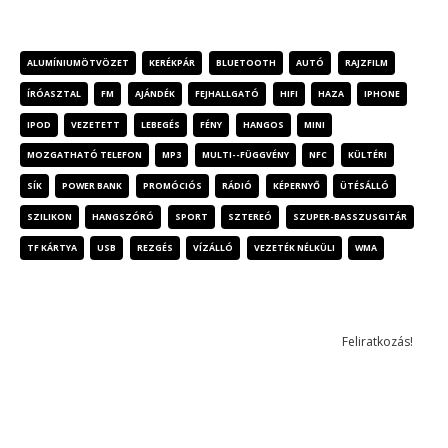
TERMÉK CÍMKÉK
ALUMÍNIUMÖTVÖZET
KERÉKPÁR
BLUETOOTH
AUTÓ
RAJZFILM
ÍRÓASZTAL
FM
AJÁNDÉK
FEJHALLGATÓ
HIFI
HAZA
IPHONE
IPOD
VEZETETT
LEBEGÉS
FÉNY
HANGOS
MINI
MOZGATHATÓ TELEFON
MP3
MULTI--FÜGGVÉNY
NFC
KÜLTÉRI
SÍK
POWER BANK
PROMÓCIÓS
RÁDIÓ
KÉPERNYŐ
ÜTÉSÁLLÓ
SZILIKON
HANGSZÓRÓ
SPORT
SZTEREÓ
SZUPER-BASSZUSGITÁR
TF KÁRTYA
USB
REZGÉS
VÍZÁLLÓ
VEZETÉK NÉLKÜLI
WMA
HÍRLEVÉL