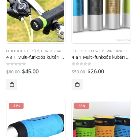
BLUETOOTH BESZÉLŐ
,
HORDOZHATÓ HANGSZÓRÓ
BLUETOOTH BESZÉLŐ
,
MULTI-FUNKCIÓS HANGSZÓRÓ
,
MINI HANGSZÓRÓ
,
4 a 1 Multi-funkciós kültéri zseblámpával power bank bluetooth beszélő
4 a 1 Multi-funkciós kültéri zseblámpával power bank bluetooth beszélő
0
ki a 5
0
ki a 5
$
45.00
$
26.00
$
80.00
$
50.00
-37%
-33%