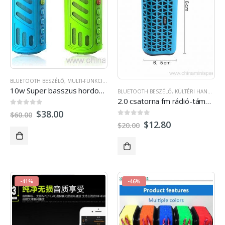
BLUETOOTH BESZÉLŐ
,
MULTI-FUNKCIÓS HANGSZÓRÓK
,
KÜLTÉRI HANGSZÓRÓK
10w Super basszus hordozható vízhatlan bluetooth beszélő a 4400mAh powerbank
BLUETOOTH BESZÉLŐ
,
KÜLTÉRI HANGSZÓRÓK
2.0 csatorna fm rádió-támogatott vízálló bt hangszóró a kihangosított telefonáláshoz
0
ki a 5
$
38.00
$
60.00
0
ki a 5
$
12.80
$
20.00
-41%
-46%