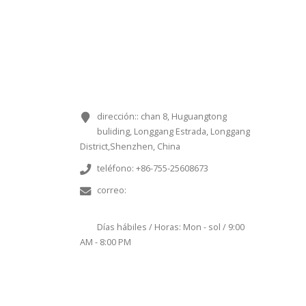
INFORMACIÓN DE CONTACTO
dirección::
chan 8, Huguangtong
buliding, Longgang Estrada, Longgang
District,Shenzhen, China
teléfono:
+86-755-25608673
correo:
sales@chinaminispeakers.com
Días hábiles / Horas:
Mon - sol / 9:00
AM - 8:00 PM