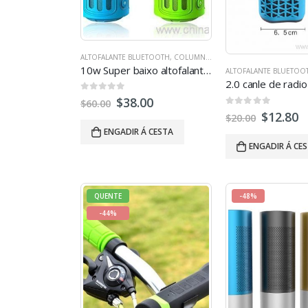
ALTOFALANTE BLUETOOTH
,
COLUMNAS CON VARIAS FUNCIÓNS
,
A
10w Super baixo altofalante Bluetooth impermeable portátil con 4400mAh powerbank
ALTOFALANTE BLUETOO
0
fóra de 5
$
38.00
$
60.00
0
fóra de 5
$
12.80
$
20.00
ENGADIR Á CESTA
ENGADIR Á CE
QUENTE
-48%
-44%