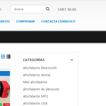
CART
$
0.00
3
LANTES
COMPROBAR
CONTACTA CONNOSCO
CATEGORÍAS
altofalante Bluetooth
altofalante dixital
Mini altofalante
altofalante de vibración
altofalante MP3
altofalante USB