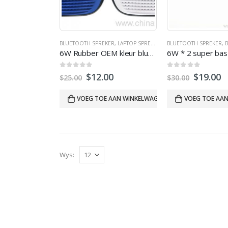
BLUETOOTH SPREKER
,
LAPTOP SPREKER
,
BUITE SPREKERS
BLUETOOTH SPREKER
,
STEREO
,
B
6W Rubber OEM kleur bluetooth luidspreker met handsfree FM Radio lae swaar bas gemeng
0
uit 5
0
uit 5
$
12.00
$
19.00
$
25.00
$
30.00
VOEG TOE AAN WINKELWAGEN
VOEG TOE AA
Wys: