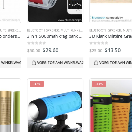
UITE SPREKERS
,
SPORT SPREKERS
BLUETOOTH SPREKER
,
MULTI-FUNKSIE SPREKERS
BLUETOOTH SPREKER
,
BUITE SPREKERS
,
MULTI-FUNK
,
SPO
2.0 kanaal fm radio ondersteun waterdigte bt spreker met hande gratis roeping
3 in 1 5000mah krag bank fiets bluetooth spreker met LED lig
0
uit 5
0
uit 5
$
29.60
$
13.50
$
50.00
$
25.00
N WINKELWAGEN
VOEG TOE AAN WINKELWAGEN
VOEG TOE AAN WI
-37%
-33%