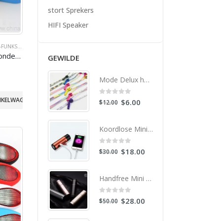
stort Sprekers
HIFI Speaker
SIE SPREKERS
RT SPREKERS
,
BUITE SPREKERS
,
RADIO SPREKERS
5 in 1 v3.0 bluetooth ondersteuning TF kaart met FM radio kragbank bluetooth spreker
GEWILDE
Mode Delux hersluitbaar in oor Earphone vir minnaar,Sport
NKELWAGEN
0
uit 5
$
6.00
$
12.00
Koordlose Mini spesiale kenmerk en aktiewe tipe gelei lamp bluetooth luidspreker
0
uit 5
$
18.00
$
30.00
Handfree Mini bluetooth earphones met magnetiese Mini ware bluetooth earphone Power Bank
0
uit 5
$
28.00
$
50.00