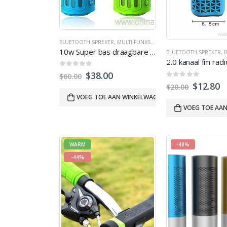
BLUETOOTH SPREKER
,
MULTI-FUNKSIE SPREKERS
,
BUITE SPREKERS
10w Super bas draagbare waterdigte bluetooth spreker met 4400mAh powerbank
BLUETOOTH SPREKER
,
B
0
uit 5
$
38.00
$
60.00
0
uit 5
$
12.80
$
20.00
VOEG TOE AAN WINKELWAGEN
VOEG TOE AA
WARM
-48%
-44%